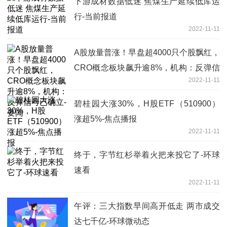
下游成材数据低迷 焦煤生产延续低库运
行-当前报道
2022-11-11
A股放量普涨！早盘超4000只个股飘红，
CRO概念板块飙升逾8%，机构：反弹信
2022-11-11
号已确立-要闻
碧桂园大涨30%，H股ETF（510900）
涨超5%-焦点播报
2022-11-11
终于，字节红杉举着火把来投它了-环球
速看
2022-11-11
午评：三大指数早间高开低走 两市成交
达七千亿-环球微动态