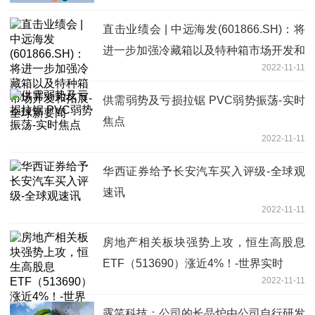
直击业绩会 | 中远海发(601866.SH)：将
进一步加强冷藏箱以及特种箱市场开发和
2022-11-11
拓展-全球新要闻
供需弱势及亏损拉锯 PVC弱势振荡-实时
焦点
2022-11-11
华西证券给予长安汽车买入评级-全球观
速讯
2022-11-11
房地产相关板块强势上攻，恒生高股息
ETF（513690）涨近4%！-世界实时
2022-11-11
露笑科技：公司的长晶炉由公司自行研发