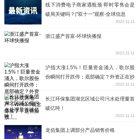
线下消费电子商家遇瓶颈 即时零售会是
破局关键吗？|“双十一”观察-全球信息
2022-11-11
浙江盛产首富-环球快播报
2022-11-11
沪指大涨1.5%！巨量资金涌入，歌尔股
份瞬间打开跌停；底部确定？外资正在抄
2022-11-11
底房地产；Web3.0概念爆发了，这些股
票......
长江环保集团湖北区域公司污水处理量首
破亿吨！
2022-11-11
龙佰集团上调部分产品销售价格