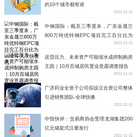
的10个城市都有谁
2022-11-11
中钢国际：截至三季度末，广东金晟兰
800万吨优特钢EPC项目完工百分比为
2022-11-11
68.8%-天天快资讯
还贷压力、未来资产可能缩水成抑制购房
主因｜10月百城居民置业意愿调查报告
2022-11-11
广济药业全资子公司拟设立合资公司整体
引进销售团队-全球快播
2022-11-11
中指快评：交易商协会受理龙湖集团200
亿元储架式注册发行
2022-11-11