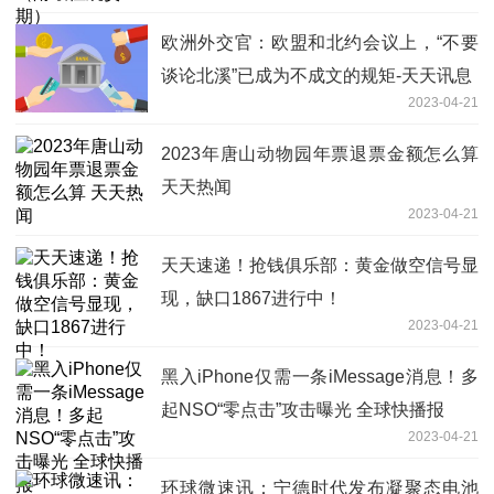
欧洲外交官：欧盟和北约会议上，“不要
谈论北溪”已成为不成文的规矩-天天讯息
2023-04-21
2023年唐山动物园年票退票金额怎么算
天天热闻
2023-04-21
天天速递！抢钱俱乐部：黄金做空信号显
现，缺口1867进行中！
2023-04-21
黑入iPhone仅需一条iMessage消息！多
起NSO“零点击”攻击曝光 全球快播报
2023-04-21
环球微速讯：宁德时代发布凝聚态电池