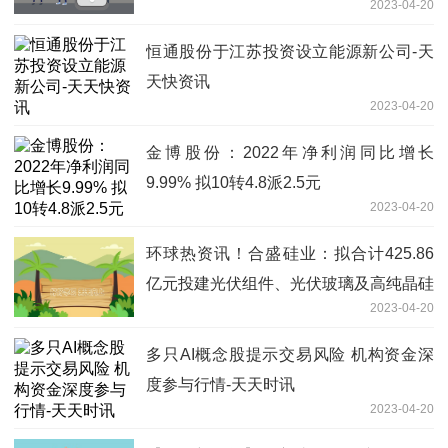
2023-04-20
立方英尺，较此前一周增加750亿立方英
尺，较去年同期增加4880亿立方英尺，
恒通股份于江苏投资设立能源新公司-天
同比增幅33.8%，同时较5年均值高3290
天快资讯
亿立方英尺，增幅20.5%
2023-04-20
金博股份：2022年净利润同比增长
9.99% 拟10转4.8派2.5元
2023-04-20
环球热资讯！合盛硅业：拟合计425.86
亿元投建光伏组件、光伏玻璃及高纯晶硅
2023-04-20
项目
多只AI概念股提示交易风险 机构资金深
度参与行情-天天时讯
2023-04-20