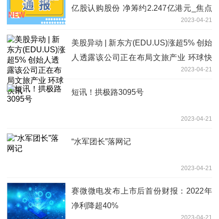
亿股认购股份 净筹约2.247亿港元_焦点
2023-04-21
讯息
美股异动 | 新东方(EDU.US)涨超5% 创始
人透露该公司正在布局文旅产业 环球快
2023-04-21
讯
短讯！拱极路3095号
2023-04-21
“水军团长”落网记
2023-04-21
赛微微电发布上市后首份财报：2022年
净利降超40%
2023-04-21