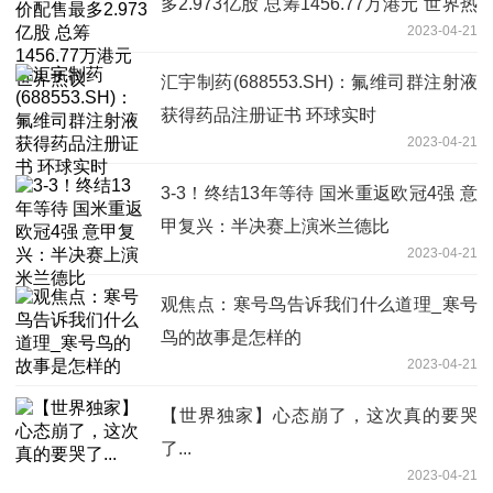
多2.973亿股 总筹1456.77万港元 世界热
2023-04-21
议
汇宇制药(688553.SH)：氟维司群注射液
获得药品注册证书 环球实时
2023-04-21
3-3！终结13年等待 国米重返欧冠4强 意
甲复兴：半决赛上演米兰德比
2023-04-21
观焦点：寒号鸟告诉我们什么道理_寒号
鸟的故事是怎样的
2023-04-21
【世界独家】心态崩了，这次真的要哭
了...
2023-04-21