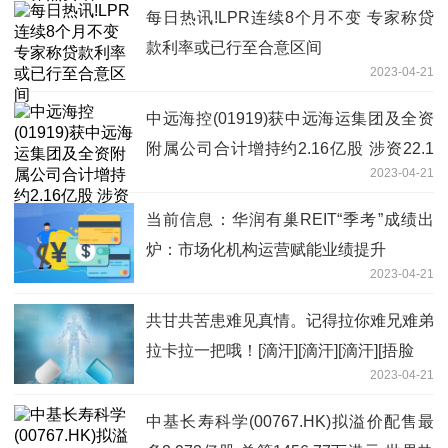
每日热讯!LPR连续8个月不变 专家称贷
款利率或已行至合意区间
2023-04-21
中远海控(01919)获中远海运集团及全资
附属公司合计增持约2.16亿股 涉资22.1
2023-04-21
亿元-世界消息
当前信息：华润有巢REIT“季考”成绩出
炉：市场化机构运营赋能业绩提升
2023-04-21
共甘共苦患难见真情。记得拉你难兄难弟
拉卡拉一把哦！[滴汗][滴汗][滴汗][捂脸
2023-04-21
中基长寿科学(00767.HK)拟溢价配售最