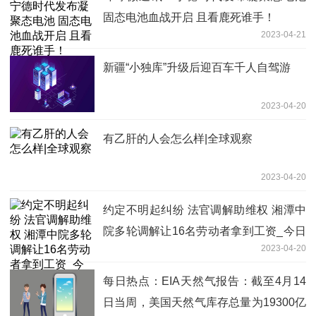
固态电池血战开启 且看鹿死谁手！
2023-04-21
新疆“小独库”升级后迎百车千人自驾游
2023-04-20
有乙肝的人会怎么样|全球观察
2023-04-20
约定不明起纠纷 法官调解助维权 湘潭中
院多轮调解让16名劳动者拿到工资_今日
2023-04-20
关注
每日热点：EIA天然气报告：截至4月14
日当周，美国天然气库存总量为19300亿