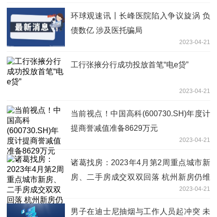
环球观速讯丨长峰医院陷入争议旋涡 负
债数亿 涉及医托骗局
2023-04-21
工行张掖分行成功投放首笔“电e贷”
2023-04-21
当前视点！中国高科(600730.SH)年度计
提商誉减值准备8629万元
2023-04-21
诸葛找房：2023年4月第2周重点城市新
房、二手房成交双双回落 杭州新房仍维
2023-04-21
持33%涨幅
男子在迪士尼抽烟与工作人员起冲突 未