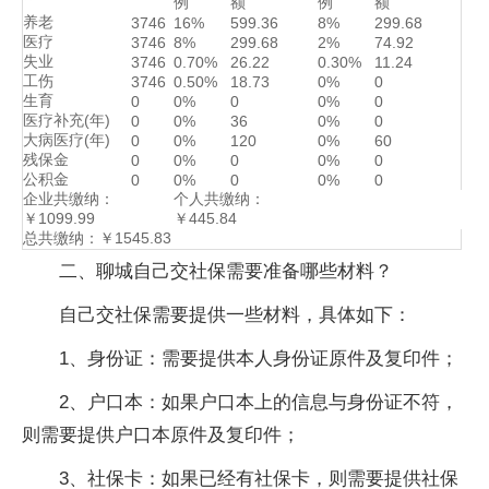
例
额
例
额
养老
3746
16%
599.36
8%
299.68
医疗
3746
8%
299.68
2%
74.92
失业
3746
0.70%
26.22
0.30%
11.24
工伤
3746
0.50%
18.73
0%
0
生育
0
0%
0
0%
0
医疗补充(年)
0
0%
36
0%
0
大病医疗(年)
0
0%
120
0%
60
残保金
0
0%
0
0%
0
公积金
0
0%
0
0%
0
企业共缴纳：
个人共缴纳：
￥1099.99
￥445.84
总共缴纳：￥1545.83
二、聊城自己交社保需要准备哪些材料？
自己交社保需要提供一些材料，具体如下：
1、身份证：需要提供本人身份证原件及复印件；
2、户口本：如果户口本上的信息与身份证不符，
则需要提供户口本原件及复印件；
3、社保卡：如果已经有社保卡，则需要提供社保