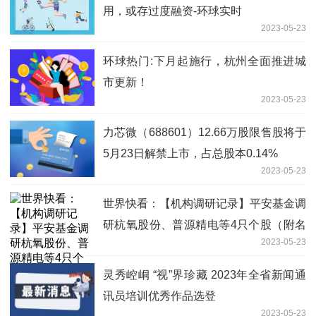
用，或存过度融资-环球实时
2023-05-23
环球热门:下月起施行，杭州全面推进城
市更新！
2023-05-23
力芯微（688601）12.66万股限售股将于
5月23日解禁上市，占总股本0.14%
2023-05-23
世界快看：【机构调研记录】平安基金调
研杭氧股份、普源精电等4只个股（附名
2023-05-23
单）
灵秀崆峒 “视”界珍藏 2023年全省新闻通
讯员培训优秀作品选登
2023-05-23