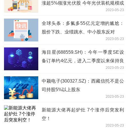
涨超5%领涨光伏股 今年光伏装机规模或
2023-05-23
超出预期
全球头条：多氟多55亿元定增的尴尬：
股价下跌、业绩跳水、中小股东反对
2023-05-23
海目星(688559.SH)：今年一季度SE设
备订单约4亿元，进入二季度以来保持良
2023-05-23
好的签单趋势 每日时讯
中颖电子(300327.SZ)：西藏信托不是公
司持股5%以上股东
2023-05-23
新能源大佬再起炉灶 7个涨停后突发利
空！
2023-05-23