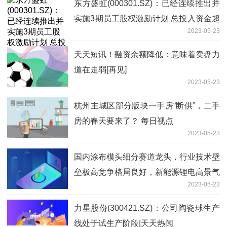
东方盛虹(000301.SZ)：已经连续推出并
实施3期员工股权激励计划 总投入资金超
2023-05-23
70亿元
天天短讯！融资余额降低：意味着卖盘力
道在走弱[再见]
2023-05-23
杭州主城区部分版块一手房“断供”，二手
房的春天要来了？ 每日视点
2023-05-23
国内涂布模头细分赛道龙头，行业技术壁
垒极高竞争格局良好，新能源锂电高景气
2023-05-23
驱动业绩持续高增长，燃料电池及钙钛矿
电池等业务将开拓第二成长曲线——5月
力星股份(300421.SZ)：公司陶瓷球生产
23日研报挖矿-每日播报
线处于试生产阶段|天天热闻