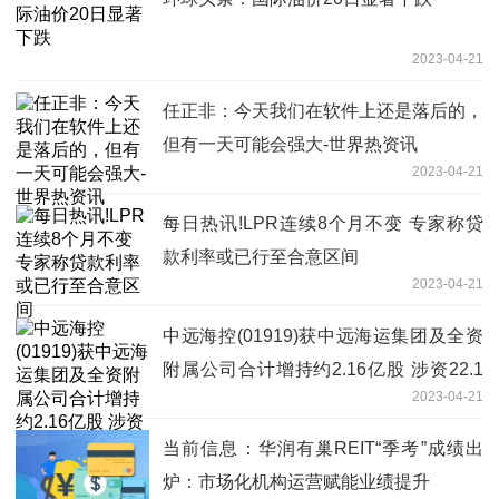
2023-04-21
任正非：今天我们在软件上还是落后的，
但有一天可能会强大-世界热资讯
2023-04-21
每日热讯!LPR连续8个月不变 专家称贷
款利率或已行至合意区间
2023-04-21
中远海控(01919)获中远海运集团及全资
附属公司合计增持约2.16亿股 涉资22.1
2023-04-21
亿元-世界消息
当前信息：华润有巢REIT“季考”成绩出
炉：市场化机构运营赋能业绩提升