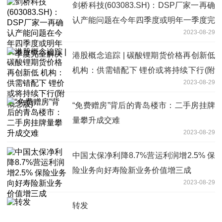
剑桥科技(603083.SH)：DSP厂家一再确
认产能问题在今年四季度或明年一季度完
2023-08-29
全解决
港股概念追踪 | 碳酸锂期货价格再创新低
机构：供需错配下 锂价或将持续下行(附
2023-08-29
概念股)
“免费赠房”背后的青岛楼市：二手房挂牌
量攀升成交难
2023-08-29
中国太保净利降8.7%营运利润增2.5% 保
险业务向好寿险新业务价值增三成
2023-08-29
转发