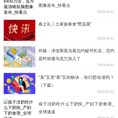
图像发布_快看点
2023-04-21
春之礼丨土家族春食“野藠果”
2023-04-21
外媒：泽连斯基当着北约秘书长说，北约
是时候邀乌克兰加入了
2023-04-21
“臭”宝变“香”宝的秘诀，你们想知道吗？
（下篇）
2023-04-21
孩子没奶吃什么下奶快_产妇下奶食谱_
全球速递