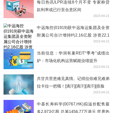
每日热讯!LPR连续8个月不变 专家称贷
款利率或已行至合意区间
2023-04-21
中远海控(01919)获中远海运集团及全资
附属公司合计增持约2.16亿股 涉资22.1
2023-04-21
亿元-世界消息
当前信息：华润有巢REIT“季考”成绩出
炉：市场化机构运营赋能业绩提升
2023-04-21
共甘共苦患难见真情。记得拉你难兄难弟
拉卡拉一把哦！[滴汗][滴汗][滴汗][捂脸
2023-04-21
中基长寿科学(00767.HK)拟溢价配售最
多2.973亿股 总筹1456.77万港元 世界热