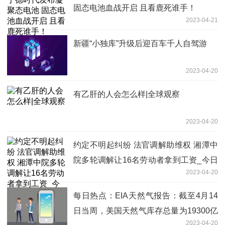
固态电池血战开启 且看鹿死谁手！
2023-04-21
新疆“小独库”升级后迎百车千人自驾游
2023-04-20
有乙肝的人会怎么样|全球观察
2023-04-20
约定不明起纠纷 法官调解助维权 湘潭中
院多轮调解让16名劳动者拿到工资_今日
2023-04-20
关注
每日热点：EIA天然气报告：截至4月14
日当周，美国天然气库存总量为19300亿
2023-04-20