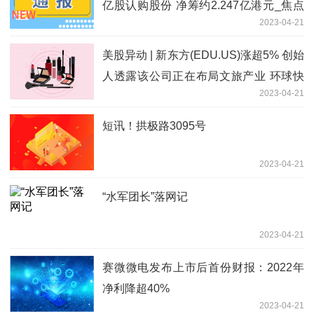
亿股认购股份 净筹约2.247亿港元_焦点
2023-04-21
讯息
美股异动 | 新东方(EDU.US)涨超5% 创始
人透露该公司正在布局文旅产业 环球快
2023-04-21
讯
短讯！拱极路3095号
2023-04-21
“水军团长”落网记
2023-04-21
赛微微电发布上市后首份财报：2022年
净利降超40%
2023-04-21